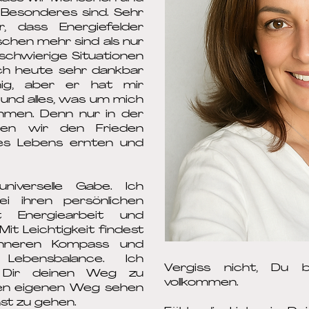
Besonderes sind. Sehr
, dass Energiefelder
schen mehr sind als nur
 schwierige Situationen
ich heute sehr dankbar
ig, aber er hat mir
 und alles, was um mich
men. Denn nur in der
nen wir den Frieden
es Lebens ernten und
universelle Gabe. Ich
i ihren persönlichen
Energiearbeit und
it Leichtigkeit findest
nneren Kompass und
 Lebensbalance. Ich
Vergiss nicht, Du bi
, Dir deinen Weg zu
vollkommen.
nen eigenen Weg sehen
st zu gehen.