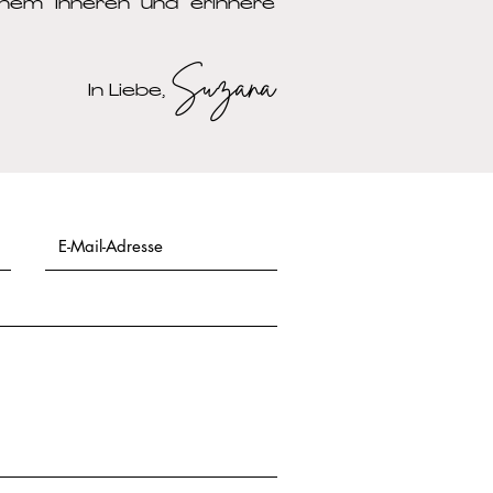
inem Inneren und erinnere
Suzana
In Liebe,