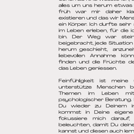
alles um uns herum etwas 
früh war mir daher klar
existieren und das wir Men
ein Körper. Ich durfte sehr
im Leben erleben, für die 
bin. Der Weg war stein
beigebracht, jede Situation
herum geschieht, anzuneh
liebevollen Annahme kön
finden und die Früchte d
das Leben geniessen.​
Feinfühligkeit ist meine 
unterstütze Menschen be
Themen im Leben mit 
psychologischer Beratung. M
Du wieder zu Deinem i
kommst in Deine eigene
fokussiere mich darauf
beleuchten, damit Du dei
kannst und diesen auch lern