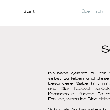
Start
Über mich
S
​Ich habe gelernt, zu mir 
selbst zu lieben und diese
besondere Gabe hilft mi
und Dich liebevoll zurü
Kompass zu führen. Es m
Freude, wenn ich Dich dabei
Schon als Kind wusste ich,