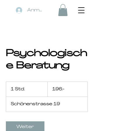
Anmelden
Psychologisch
e Beratung
196.-
1 Std.
1
196.-
S
t
Schönenstrasse 19
d
Weiter