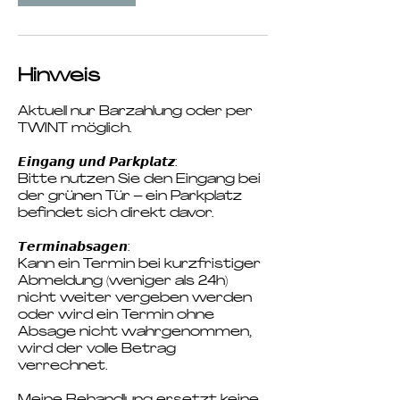
Hinweis
Aktuell nur Barzahlung oder per
TWINT möglich.
𝙀𝙞𝙣𝙜𝙖𝙣𝙜 𝙪𝙣𝙙 𝙋𝙖𝙧𝙠𝙥𝙡𝙖𝙩𝙯:
Bitte nutzen Sie den Eingang bei
der grünen Tür – ein Parkplatz
befindet sich direkt davor.
𝙏𝙚𝙧𝙢𝙞𝙣𝙖𝙗𝙨𝙖𝙜𝙚𝙣:
Kann ein Termin bei kurzfristiger
Abmeldung (weniger als 24h)
nicht weiter vergeben werden
oder wird ein Termin ohne
Absage nicht wahrgenommen,
wird der volle Betrag
verrechnet.