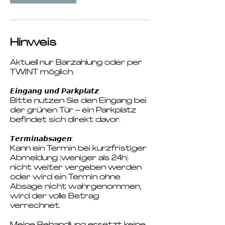
Hinweis
Aktuell nur Barzahlung oder per
TWINT möglich.
𝙀𝙞𝙣𝙜𝙖𝙣𝙜 𝙪𝙣𝙙 𝙋𝙖𝙧𝙠𝙥𝙡𝙖𝙩𝙯:
Bitte nutzen Sie den Eingang bei
der grünen Tür – ein Parkplatz
befindet sich direkt davor.
𝙏𝙚𝙧𝙢𝙞𝙣𝙖𝙗𝙨𝙖𝙜𝙚𝙣:
Kann ein Termin bei kurzfristiger
Abmeldung (weniger als 24h)
nicht weiter vergeben werden
oder wird ein Termin ohne
Absage nicht wahrgenommen,
wird der volle Betrag
verrechnet.