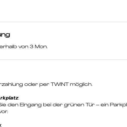
ung
nerhalb von 3 Mon.
arzahlung oder per TWINT möglich.
𝙠𝙥𝙡𝙖𝙩𝙯:
Sie den Eingang bei der grünen Tür – ein Parkp
vor.
: