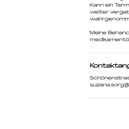
Kann ein Termi
weiter verge
wahrgenommen
Meine Behandl
medikamentös
Kontaktan
Schönenstrass
suzana.sorg@