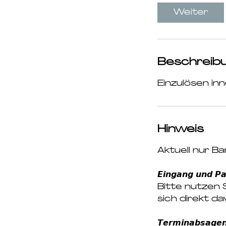
d
Weiter
Beschreib
Einzulösen in
Hinweis
Aktuell nur B
𝙀𝙞𝙣𝙜𝙖𝙣𝙜 𝙪𝙣𝙙 𝙋𝙖
Bitte nutzen 
sich direkt da
𝙏𝙚𝙧𝙢𝙞𝙣𝙖𝙗𝙨𝙖𝙜𝙚