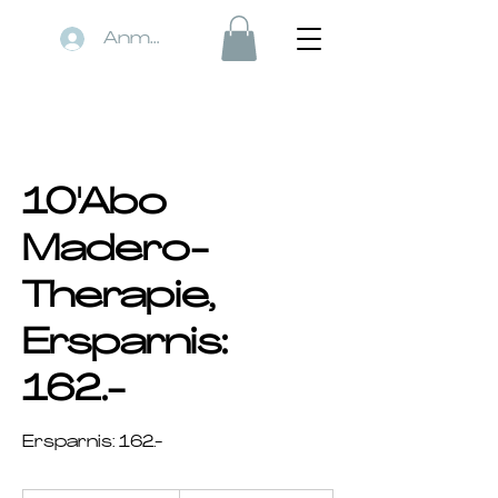
Anmelden
10'Abo
Madero-
Therapie,
Ersparnis:
162.-
Ersparnis: 162.-
998.-