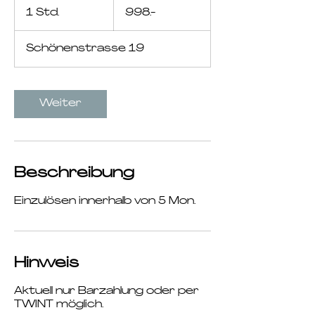
1 Std.
1
998.-
S
t
Schönenstrasse 19
d
Weiter
Beschreibung
Einzulösen innerhalb von 5 Mon.
Hinweis
Aktuell nur Barzahlung oder per
TWINT möglich.