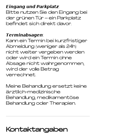
𝙀𝙞𝙣𝙜𝙖𝙣𝙜 𝙪𝙣𝙙 𝙋𝙖𝙧𝙠𝙥𝙡𝙖𝙩𝙯:
Bitte nutzen Sie den Eingang bei
der grünen Tür – ein Parkplatz
befindet sich direkt davor.
𝙏𝙚𝙧𝙢𝙞𝙣𝙖𝙗𝙨𝙖𝙜𝙚𝙣:
Kann ein Termin bei kurzfristiger
Abmeldung (weniger als 24h)
nicht weiter vergeben werden
oder wird ein Termin ohne
Absage nicht wahrgenommen,
wird der volle Betrag
verrechnet.
Meine Behandlung ersetzt keine
ärztlich-medizinische
Behandlung, medikamentöse
Behandlung oder Therapien.
Kontaktangaben